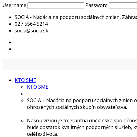
Username
Password
SOCIA - Nadácia na podporu sociálnych zmien, Záhrad
02 / 5564 5214
socia@socia.sk
KTO SME
KTO SME
SOCIA – Nadácia na podporu sociálnych zmien o
ohrozených sociálnych skupín obyvateľstva.
Našou víziou je tolerantná občianska spoločnosť
bude dostatok kvalitných podporných služieb, k
celého života.