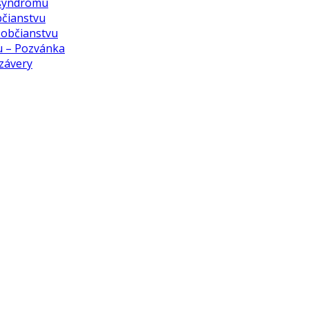
 syndrómu
bčianstvu
k občianstvu
vu – Pozvánka
 závery