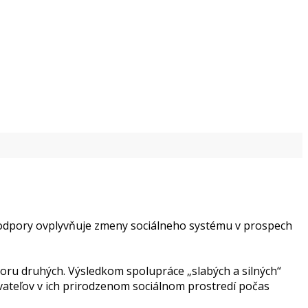
 podpory ovplyvňuje zmeny sociálneho systému v prospech
poru druhých. Výsledkom spolupráce „slabých a silných“
vateľov v ich prirodzenom sociálnom prostredí počas