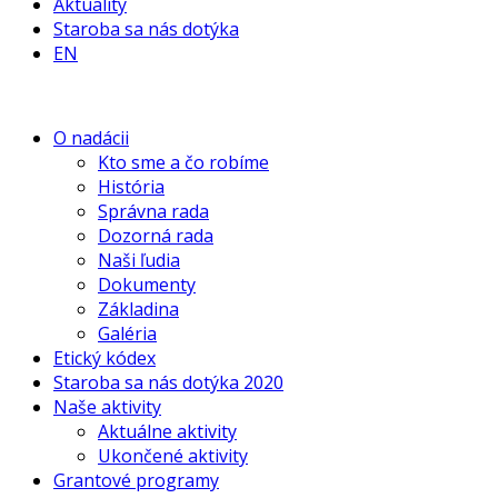
Aktuality
Staroba sa nás dotýka
EN
O nadácii
Kto sme a čo robíme
História
Správna rada
Dozorná rada
Naši ľudia
Dokumenty
Základina
Galéria
Etický kódex
Staroba sa nás dotýka 2020
Naše aktivity
Aktuálne aktivity
Ukončené aktivity
Grantové programy