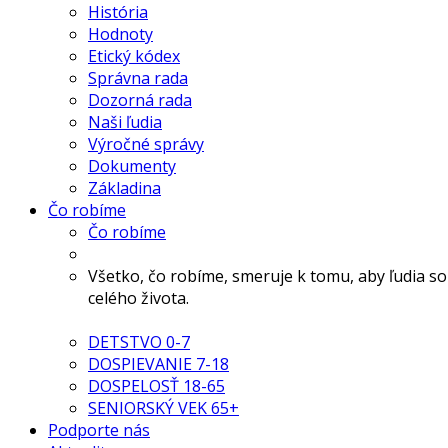
História
Hodnoty
Etický kódex
Správna rada
Dozorná rada
Naši ľudia
Výročné správy
Dokumenty
Základina
Čo robíme
Čo robíme
Všetko, čo robíme, smeruje k tomu, aby ľudia s
celého života.
DETSTVO 0-7
DOSPIEVANIE 7-18
DOSPELOSŤ 18-65
SENIORSKÝ VEK 65+
Podporte nás