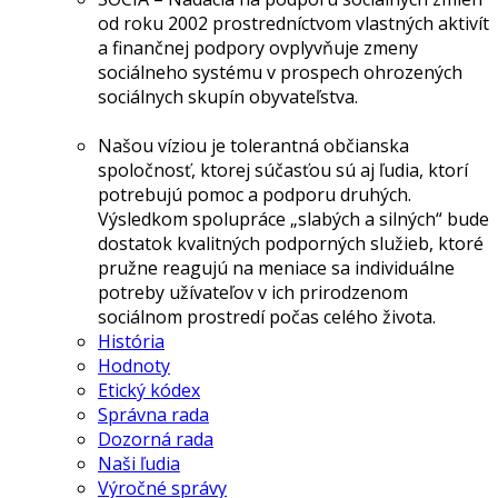
od roku 2002 prostredníctvom vlastných aktivít
a finančnej podpory ovplyvňuje zmeny
sociálneho systému v prospech ohrozených
sociálnych skupín obyvateľstva.
Našou víziou je tolerantná občianska
spoločnosť, ktorej súčasťou sú aj ľudia, ktorí
potrebujú pomoc a podporu druhých.
Výsledkom spolupráce „slabých a silných“ bude
dostatok kvalitných podporných služieb, ktoré
pružne reagujú na meniace sa individuálne
potreby užívateľov v ich prirodzenom
sociálnom prostredí počas celého života.
História
Hodnoty
Etický kódex
Správna rada
Dozorná rada
Naši ľudia
Výročné správy