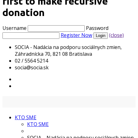
first to make recursive
donation
Username
Password
Register Now
(close)
SOCIA - Nadácia na podporu sociálnych zmien,
Záhradnícka 70, 821 08 Bratislava
02 / 5564 5214
socia@socia.sk
KTO SME
KTO SME
SOCIA – Nadácia na podporu sociálnych zmien