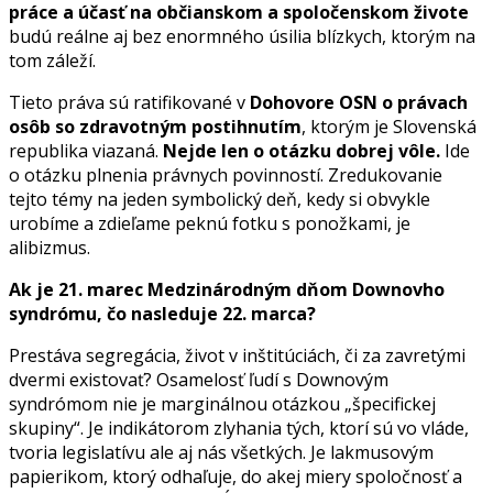
práce a účasť na občianskom a spoločenskom živote
budú reálne aj bez enormného úsilia blízkych, ktorým na
tom záleží.
Tieto práva sú ratifikované v
Dohovore OSN o právach
osôb so zdravotným postihnutím
, ktorým je Slovenská
republika viazaná.
Nejde len o otázku dobrej vôle.
Ide
o otázku plnenia právnych povinností. Zredukovanie
tejto témy na jeden symbolický deň, kedy si obvykle
urobíme a zdieľame peknú fotku s ponožkami, je
alibizmus.
Ak je 21. marec Medzinárodným dňom Downovho
syndrómu, čo nasleduje 22. marca?
Prestáva segregácia, život v inštitúciách, či za zavretými
dvermi existovať? Osamelosť ľudí s Downovým
syndrómom nie je marginálnou otázkou „špecifickej
skupiny“. Je indikátorom zlyhania tých, ktorí sú vo vláde,
tvoria legislatívu ale aj nás všetkých. Je lakmusovým
papierikom, ktorý odhaľuje, do akej miery spoločnosť a