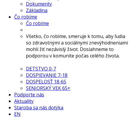
Dokumenty
Základina
Čo robíme
Čo robíme
Všetko, čo robíme, smeruje k tomu, aby ľudia
so zdravotnými a sociálnymi znevýhodneniami
mohli žiť nezávislý život. Dosiahneme to
podporou v komunite počas celého života.
DETSTVO 0-7
DOSPIEVANIE 7-18
DOSPELOSŤ 18-65
SENIORSKÝ VEK 65+
Podporte nás
Aktuality
Staroba sa nás dotýka
EN