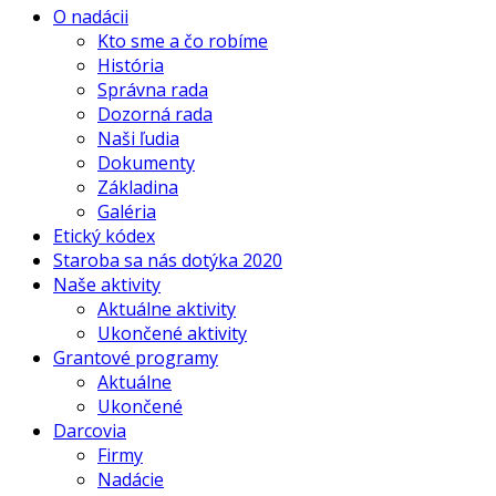
O nadácii
Kto sme a čo robíme
História
Správna rada
Dozorná rada
Naši ľudia
Dokumenty
Základina
Galéria
Etický kódex
Staroba sa nás dotýka 2020
Naše aktivity
Aktuálne aktivity
Ukončené aktivity
Grantové programy
Aktuálne
Ukončené
Darcovia
Firmy
Nadácie