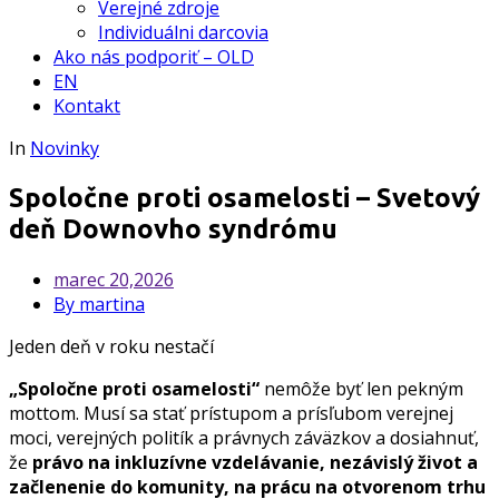
Verejné zdroje
Individuálni darcovia
Ako nás podporiť – OLD
EN
Kontakt
In
Novinky
Spoločne proti osamelosti – Svetový
deň Downovho syndrómu
marec
20,2026
By martina
Jeden deň v roku nestačí
„Spoločne proti osamelosti“
nemôže byť len pekným
mottom. Musí sa stať prístupom a prísľubom verejnej
moci, verejných politík a právnych záväzkov a dosiahnuť,
že
právo na inkluzívne vzdelávanie, nezávislý život a
začlenenie do komunity, na prácu na otvorenom trhu