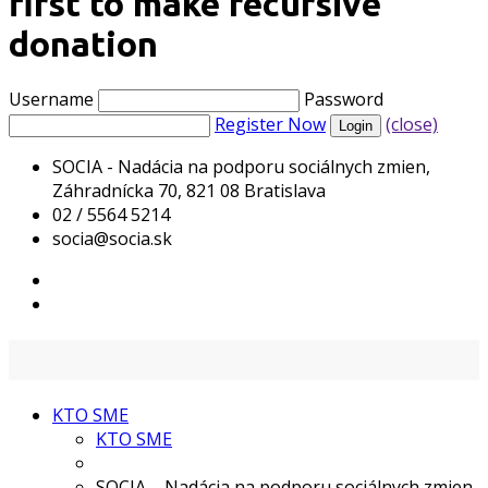
first to make recursive
donation
Username
Password
Register Now
(close)
SOCIA - Nadácia na podporu sociálnych zmien,
Záhradnícka 70, 821 08 Bratislava
02 / 5564 5214
socia@socia.sk
KTO SME
KTO SME
SOCIA – Nadácia na podporu sociálnych zmien