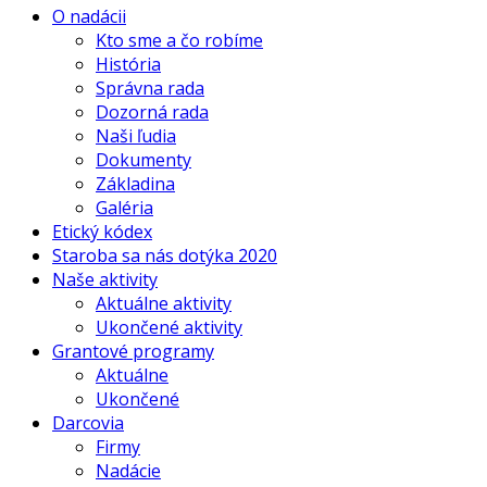
O nadácii
Kto sme a čo robíme
História
Správna rada
Dozorná rada
Naši ľudia
Dokumenty
Základina
Galéria
Etický kódex
Staroba sa nás dotýka 2020
Naše aktivity
Aktuálne aktivity
Ukončené aktivity
Grantové programy
Aktuálne
Ukončené
Darcovia
Firmy
Nadácie