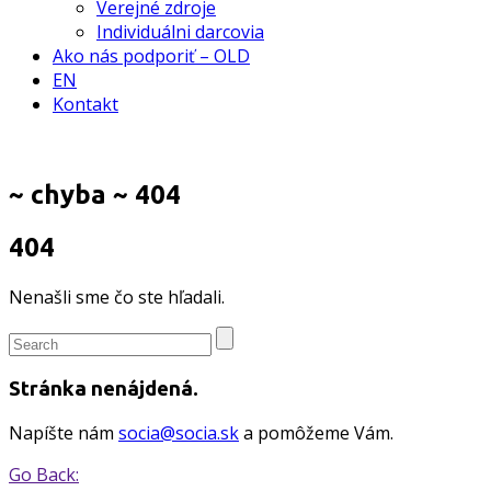
Verejné zdroje
Individuálni darcovia
Ako nás podporiť – OLD
EN
Kontakt
~ chyba ~
404
404
Nenašli sme čo ste hľadali.
Stránka nenájdená.
Napíšte nám
socia@socia.sk
a pomôžeme Vám.
Go Back: