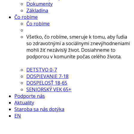
Dokumenty
Základina
Čo robíme
Čo robíme
Všetko, čo robíme, smeruje k tomu, aby ľudia
so zdravotnými a sociálnymi znevýhodneniami
mohli žiť nezávislý život. Dosiahneme to
podporou v komunite počas celého života.
DETSTVO 0-7
DOSPIEVANIE 7-18
DOSPELOSŤ 18-65
SENIORSKÝ VEK 65+
Podporte nás
Aktuality
Staroba sa nás dotýka
EN