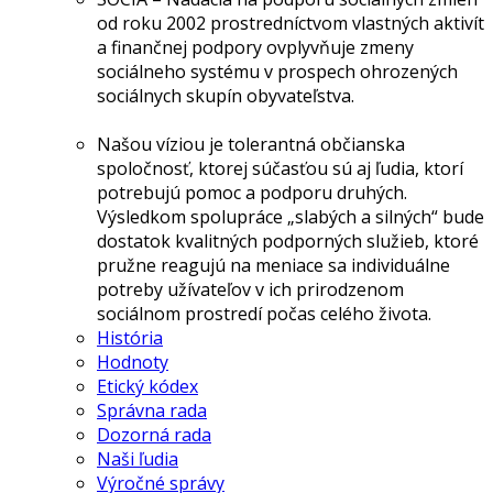
od roku 2002 prostredníctvom vlastných aktivít
a finančnej podpory ovplyvňuje zmeny
sociálneho systému v prospech ohrozených
sociálnych skupín obyvateľstva.
Našou víziou je tolerantná občianska
spoločnosť, ktorej súčasťou sú aj ľudia, ktorí
potrebujú pomoc a podporu druhých.
Výsledkom spolupráce „slabých a silných“ bude
dostatok kvalitných podporných služieb, ktoré
pružne reagujú na meniace sa individuálne
potreby užívateľov v ich prirodzenom
sociálnom prostredí počas celého života.
História
Hodnoty
Etický kódex
Správna rada
Dozorná rada
Naši ľudia
Výročné správy