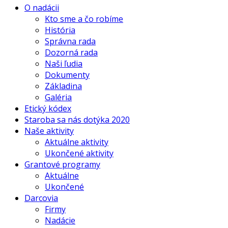
O nadácii
Kto sme a čo robíme
História
Správna rada
Dozorná rada
Naši ľudia
Dokumenty
Základina
Galéria
Etický kódex
Staroba sa nás dotýka 2020
Naše aktivity
Aktuálne aktivity
Ukončené aktivity
Grantové programy
Aktuálne
Ukončené
Darcovia
Firmy
Nadácie