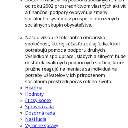
od roku 2002 prostredníctvom vlastných aktivít
a finančnej podpory ovplyvňuje zmeny
sociálneho systému v prospech ohrozených
sociálnych skupín obyvateľstva.
Našou víziou je tolerantná občianska
spoločnosť, ktorej súčasťou sú aj ľudia, ktorí
potrebujú pomoc a podporu druhých.
Výsledkom spolupráce „slabých a silných“ bude
dostatok kvalitných podporných služieb, ktoré
pružne reagujú na meniace sa individuálne
potreby užívateľov v ich prirodzenom
sociálnom prostredí počas celého života.
História
Hodnoty
Etický kódex
Správna rada
Dozorná rada
Naši ľudia
Výročné správy