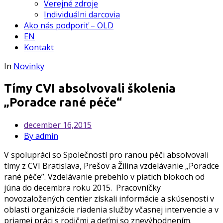
Verejné zdroje
Individuálni darcovia
Ako nás podporiť – OLD
EN
Kontakt
In
Novinky
Tímy CVI absolvovali školenia
„Poradce rané péče“
december
16,2015
By admin
V spolupráci so Společností pro ranou péči absolvovali
tímy z CVI Bratislava, Prešov a Žilina vzdelávanie „Poradce
rané péče”. Vzdelávanie prebehlo v piatich blokoch od
júna do decembra roku 2015. Pracovníčky
novozaložených centier získali informácie a skúsenosti v
oblasti organizácie riadenia služby včasnej intervencie a v
priamej práci s rodičmi a deťmi so znevýhodnením.