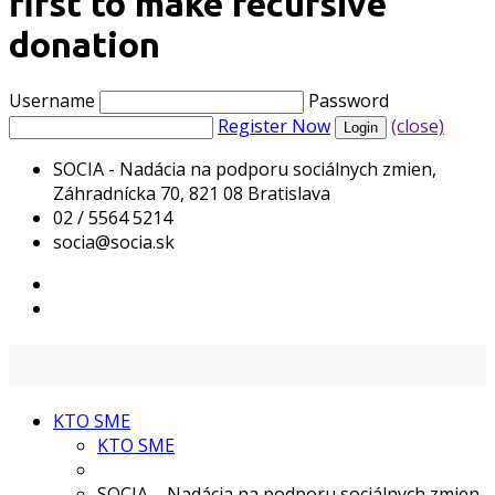
first to make recursive
donation
Username
Password
Register Now
(close)
SOCIA - Nadácia na podporu sociálnych zmien,
Záhradnícka 70, 821 08 Bratislava
02 / 5564 5214
socia@socia.sk
KTO SME
KTO SME
SOCIA – Nadácia na podporu sociálnych zmien