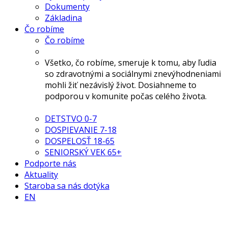
Dokumenty
Základina
Čo robíme
Čo robíme
Všetko, čo robíme, smeruje k tomu, aby ľudia
so zdravotnými a sociálnymi znevýhodneniami
mohli žiť nezávislý život. Dosiahneme to
podporou v komunite počas celého života.
DETSTVO 0-7
DOSPIEVANIE 7-18
DOSPELOSŤ 18-65
SENIORSKÝ VEK 65+
Podporte nás
Aktuality
Staroba sa nás dotýka
EN