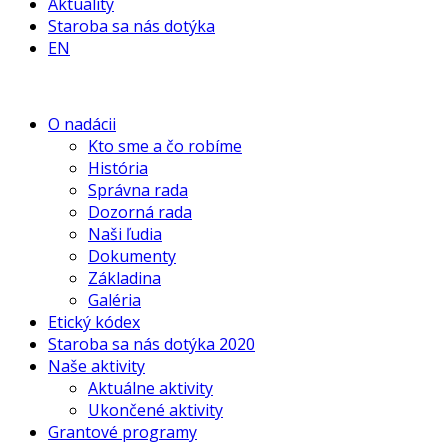
Aktuality
Staroba sa nás dotýka
EN
O nadácii
Kto sme a čo robíme
História
Správna rada
Dozorná rada
Naši ľudia
Dokumenty
Základina
Galéria
Etický kódex
Staroba sa nás dotýka 2020
Naše aktivity
Aktuálne aktivity
Ukončené aktivity
Grantové programy