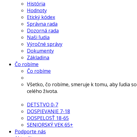
História
Hodnoty
Etický kódex
Správna rada
Dozorná rada
Naši ľudia
Výročné správy
Dokumenty
Základina
Čo robíme
Čo robíme
Všetko, čo robíme, smeruje k tomu, aby ľudia s
celého života.
DETSTVO 0-7
DOSPIEVANIE 7-18
DOSPELOSŤ 18-65
SENIORSKÝ VEK 65+
Podporte nás