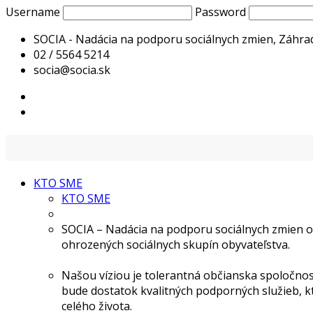
Username
Password
SOCIA - Nadácia na podporu sociálnych zmien, Záhrad
02 / 5564 5214
socia@socia.sk
KTO SME
KTO SME
SOCIA – Nadácia na podporu sociálnych zmien o
ohrozených sociálnych skupín obyvateľstva.
Našou víziou je tolerantná občianska spoločnosť
bude dostatok kvalitných podporných služieb, k
celého života.