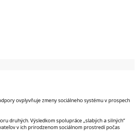
 podpory ovplyvňuje zmeny sociálneho systému v prospech
poru druhých. Výsledkom spolupráce „slabých a silných“
vateľov v ich prirodzenom sociálnom prostredí počas