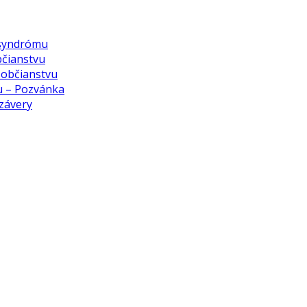
 syndrómu
bčianstvu
k občianstvu
vu – Pozvánka
 závery