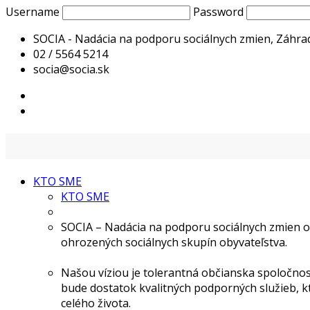
Username
Password
SOCIA - Nadácia na podporu sociálnych zmien, Záhrad
02 / 5564 5214
socia@socia.sk
KTO SME
KTO SME
SOCIA – Nadácia na podporu sociálnych zmien o
ohrozených sociálnych skupín obyvateľstva.
Našou víziou je tolerantná občianska spoločnosť
bude dostatok kvalitných podporných služieb, k
celého života.