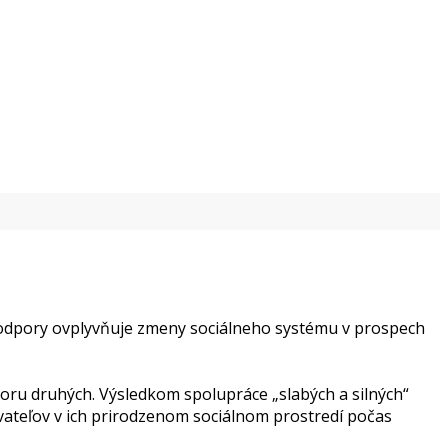
 podpory ovplyvňuje zmeny sociálneho systému v prospech
poru druhých. Výsledkom spolupráce „slabých a silných“
vateľov v ich prirodzenom sociálnom prostredí počas