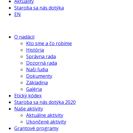
Aktuality
Staroba sa nás dotýka
EN
O nadácii
Kto sme a čo robíme
História
Správna rada
Dozorná rada
Naši ľudia
Dokumenty
Základina
Galéria
Etický kódex
Staroba sa nás dotýka 2020
Naše aktivity
Aktuálne aktivity
Ukončené aktivity
Grantové programy