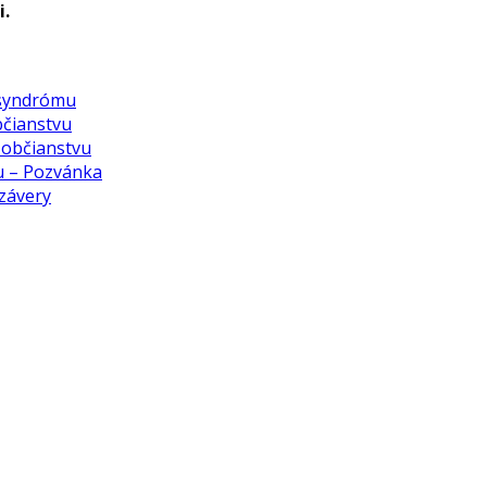
i.
 syndrómu
bčianstvu
k občianstvu
vu – Pozvánka
 závery