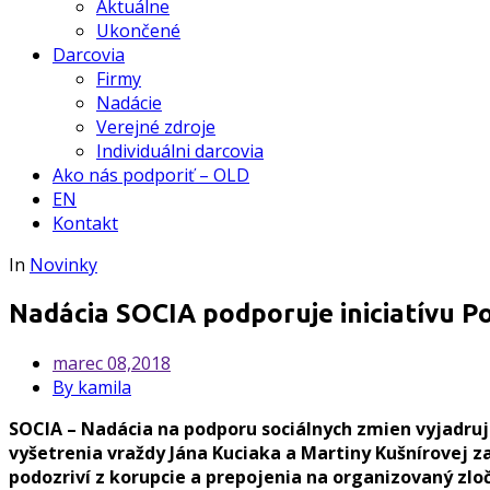
Aktuálne
Ukončené
Darcovia
Firmy
Nadácie
Verejné zdroje
Individuálni darcovia
Ako nás podporiť – OLD
EN
Kontakt
In
Novinky
Nadácia SOCIA podporuje iniciatívu P
marec
08,2018
By kamila
SOCIA – Nadácia na podporu sociálnych zmien vyjadru
vyšetrenia vraždy Jána Kuciaka a Martiny Kušnírovej z
podozriví z korupcie a prepojenia na organizovaný zl