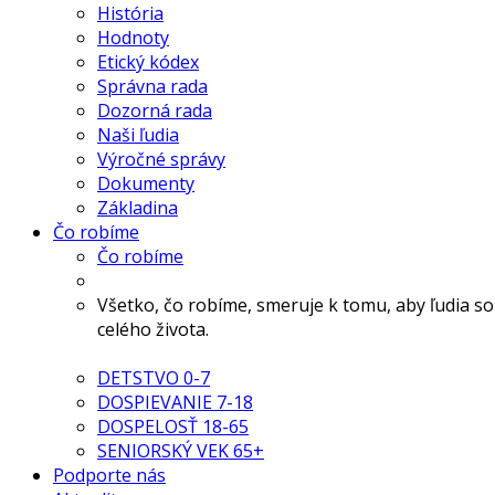
História
Hodnoty
Etický kódex
Správna rada
Dozorná rada
Naši ľudia
Výročné správy
Dokumenty
Základina
Čo robíme
Čo robíme
Všetko, čo robíme, smeruje k tomu, aby ľudia s
celého života.
DETSTVO 0-7
DOSPIEVANIE 7-18
DOSPELOSŤ 18-65
SENIORSKÝ VEK 65+
Podporte nás