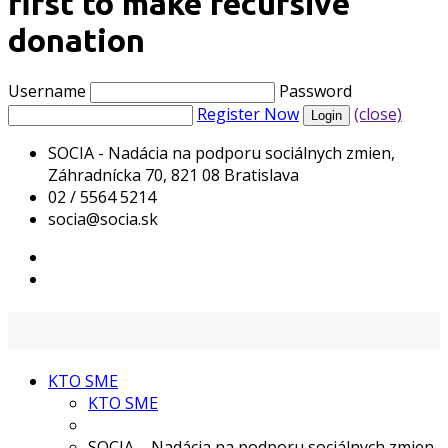
first to make recursive
donation
Username
Password
Register Now
(close)
SOCIA - Nadácia na podporu sociálnych zmien,
Záhradnícka 70, 821 08 Bratislava
02 / 5564 5214
socia@socia.sk
KTO SME
KTO SME
SOCIA – Nadácia na podporu sociálnych zmien