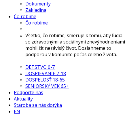
Dokumenty
Základina
Čo robíme
Čo robíme
Všetko, čo robíme, smeruje k tomu, aby ľudia
so zdravotnými a sociálnymi znevýhodneniami
mohli žiť nezávislý život. Dosiahneme to
podporou v komunite počas celého života.
DETSTVO 0-7
DOSPIEVANIE 7-18
DOSPELOSŤ 18-65
SENIORSKÝ VEK 65+
Podporte nás
Aktuality
Staroba sa nás dotýka
EN