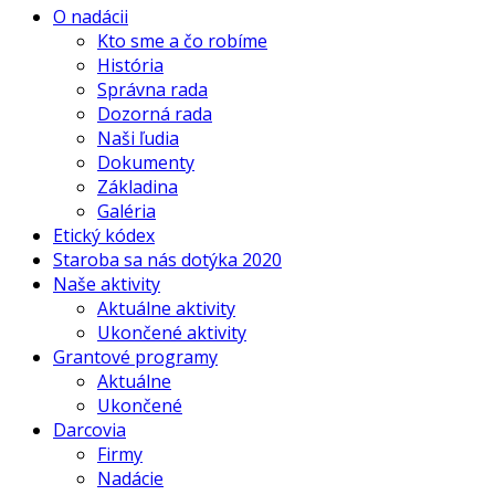
O nadácii
Kto sme a čo robíme
História
Správna rada
Dozorná rada
Naši ľudia
Dokumenty
Základina
Galéria
Etický kódex
Staroba sa nás dotýka 2020
Naše aktivity
Aktuálne aktivity
Ukončené aktivity
Grantové programy
Aktuálne
Ukončené
Darcovia
Firmy
Nadácie