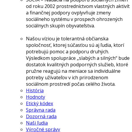
od roku 2002 prostredníctvom vlastných aktivít
a finančnej podpory ovplyvňuje zmeny
sociálneho systému v prospech ohrozených
sociálnych skupín obyvateľstva.
Našou víziou je tolerantná občianska
spoločnosť, ktorej súčasťou sú aj ľudia, ktorí
potrebujú pomoc a podporu druhých.
Výsledkom spolupráce „slabých a silných“ bude
dostatok kvalitných podporných služieb, ktoré
pružne reagujú na meniace sa individuálne
potreby užívateľov v ich prirodzenom
sociálnom prostredí počas celého života.
História
Hodnoty
Etický kódex
Správna rada
Dozorná rada
Naši ľudia
Výročné správy