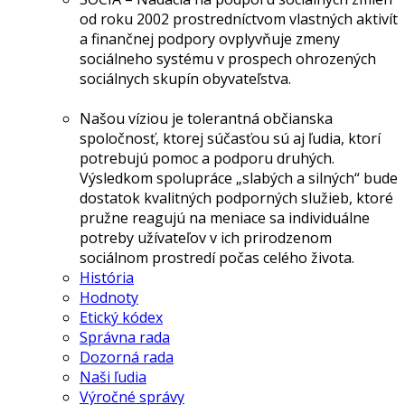
od roku 2002 prostredníctvom vlastných aktivít
a finančnej podpory ovplyvňuje zmeny
sociálneho systému v prospech ohrozených
sociálnych skupín obyvateľstva.
Našou víziou je tolerantná občianska
spoločnosť, ktorej súčasťou sú aj ľudia, ktorí
potrebujú pomoc a podporu druhých.
Výsledkom spolupráce „slabých a silných“ bude
dostatok kvalitných podporných služieb, ktoré
pružne reagujú na meniace sa individuálne
potreby užívateľov v ich prirodzenom
sociálnom prostredí počas celého života.
História
Hodnoty
Etický kódex
Správna rada
Dozorná rada
Naši ľudia
Výročné správy