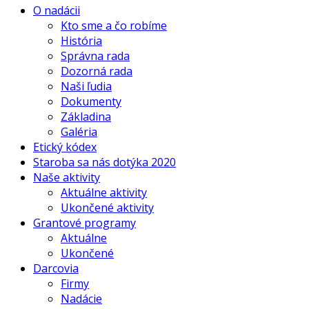
O nadácii
Kto sme a čo robíme
História
Správna rada
Dozorná rada
Naši ľudia
Dokumenty
Základina
Galéria
Etický kódex
Staroba sa nás dotýka 2020
Naše aktivity
Aktuálne aktivity
Ukončené aktivity
Grantové programy
Aktuálne
Ukončené
Darcovia
Firmy
Nadácie