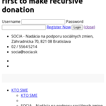
first to make recursive
donation
Username
Password
Register Now
(close)
SOCIA - Nadácia na podporu sociálnych zmien,
Záhradnícka 70, 821 08 Bratislava
02 / 5564 5214
socia@socia.sk
KTO SME
KTO SME
SOCIA – Nadácia na podporu sociálnych zmien