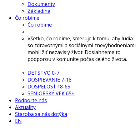
Dokumenty
Základina
Čo robíme
Čo robíme
Všetko, čo robíme, smeruje k tomu, aby ľudia
so zdravotnými a sociálnymi znevýhodneniami
mohli žiť nezávislý život. Dosiahneme to
podporou v komunite počas celého života.
DETSTVO 0-7
DOSPIEVANIE 7-18
DOSPELOSŤ 18-65
SENIORSKÝ VEK 65+
Podporte nás
Aktuality
Staroba sa nás dotýka
EN