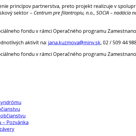
enie princípov partnerstva, preto projekt realizuje v spolup
iskový sektor –
Centrum pre filantropiu, n.o., SOCIA – nadácia 
ociálneho fondu v rámci Operačného programu Zamestnanosť 
dnotlivých aktivít na:
jana.kuzmova@minv.sk
, 02 / 509 44 9
ociálneho fondu v rámci Operačného programu Zamestnanosť 
 syndrómu
bčianstvu
k občianstvu
vu – Pozvánka
 závery