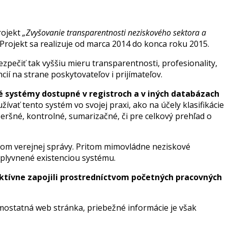
rojekt
„Zvyšovanie transparentnosti neziskového sektora a
Projekt sa realizuje od marca 2014 do konca roku 2015.
zpečiť tak vyššiu mieru transparentnosti, profesionality,
ií na strane poskytovateľov i prijímateľov.
 systémy dostupné v registroch a v iných databázach
ať tento systém vo svojej praxi, ako na účely klasifikácie
ešeršné, kontrolné, sumarizačné, či pre celkový prehľad o
pcom verejnej správy. Pritom mimovládne neziskové
vplyvnené existenciou systému.
aktívne zapojili prostredníctvom početných pracovných
mostatná web stránka, priebežné informácie je však