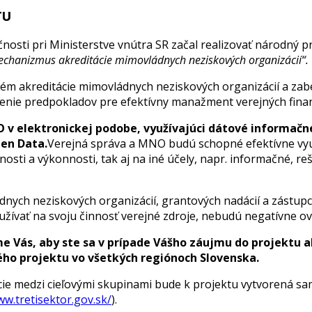
TU
osti pri Ministerstve vnútra SR začal realizovať národný p
mechanizmus akreditácie mimovládnych neziskových organizácií“.
tém akreditácie mimovládnych neziskových organizácií a zabe
pšenie predpokladov pre efektívny manažment verejných financ
v elektronickej podobe, využívajúci dátové informačné
pen Data.
Verejná správa a MNO budú schopné efektívne využív
nosti a výkonnosti, tak aj na iné účely, napr. informačné, r
ádnych neziskových organizácií, grantových nadácií a zástu
užívať na svoju činnosť verejné zdroje, nebudú negatívne o
me Vás, aby ste sa v prípade Vášho záujmu do projektu 
lého projektu vo všetkých regiónoch Slovenska.
ie medzi cieľovými skupinami bude k projektu vytvorená sa
ww.tretisektor.gov.sk/
).