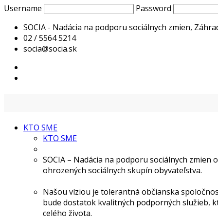
Username
Password
SOCIA - Nadácia na podporu sociálnych zmien, Záhrad
02 / 5564 5214
socia@socia.sk
KTO SME
KTO SME
SOCIA – Nadácia na podporu sociálnych zmien o
ohrozených sociálnych skupín obyvateľstva.
Našou víziou je tolerantná občianska spoločnosť
bude dostatok kvalitných podporných služieb, k
celého života.