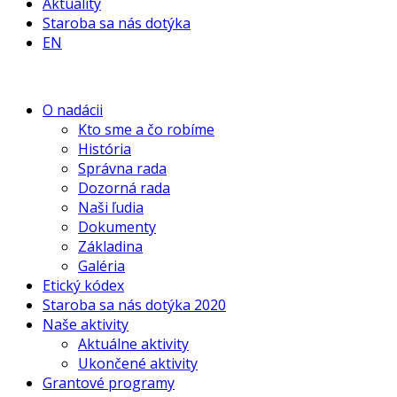
Aktuality
Staroba sa nás dotýka
EN
O nadácii
Kto sme a čo robíme
História
Správna rada
Dozorná rada
Naši ľudia
Dokumenty
Základina
Galéria
Etický kódex
Staroba sa nás dotýka 2020
Naše aktivity
Aktuálne aktivity
Ukončené aktivity
Grantové programy