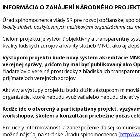
INFORMÁCIA O ZAHÁJENÍ NÁRODNÉHO PROJEK
Úrad splnomocnenca vlády SR pre rozvoj občianskej spoločn
kvality služieb poskytovaných neziskovými organizáciami cez 
Cieľom projektu je vytvoriť objektívny a transparentný sys
kvality ľudských zdrojov a kvality služieb MNO, ako aj zle
Výstupom projektu bude nový systém akreditácie MNO 
verejnej správy, pričom by mal byť publikovaný ako O
žiadateľov o verejné prostriedky z hľadiska ich transparent
prijímateľoch verejných zdrojov.
Aktivity a výstupy projektu budú slúžiť zástupcom mimovl
organizácie, ktoré nebudú využívať alebo nebudú chcieť vy
Keďže ide o otvorený a participatívny projekt, vyzýva
workshopov, školení a konzultácií priebežne počas ce
Pre účely informovanosti a zabezpečenie ďalšej komunikác
možné nájsť aj na stránke Úradu splnomocnenca (
http://w