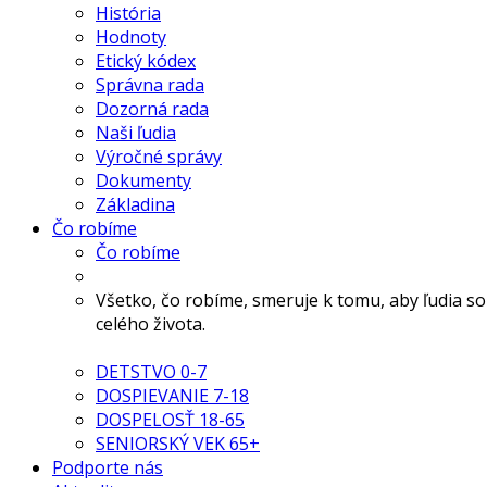
História
Hodnoty
Etický kódex
Správna rada
Dozorná rada
Naši ľudia
Výročné správy
Dokumenty
Základina
Čo robíme
Čo robíme
Všetko, čo robíme, smeruje k tomu, aby ľudia s
celého života.
DETSTVO 0-7
DOSPIEVANIE 7-18
DOSPELOSŤ 18-65
SENIORSKÝ VEK 65+
Podporte nás