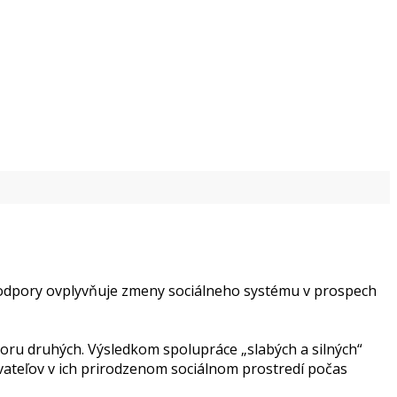
 podpory ovplyvňuje zmeny sociálneho systému v prospech
poru druhých. Výsledkom spolupráce „slabých a silných“
vateľov v ich prirodzenom sociálnom prostredí počas