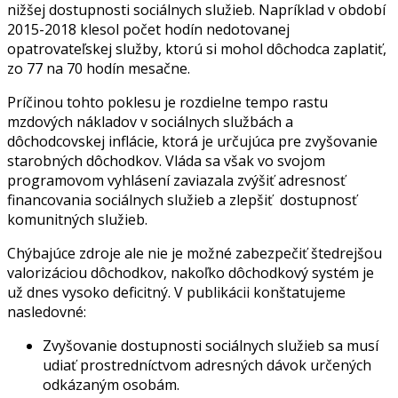
nižšej dostupnosti sociálnych služieb. Napríklad v období
2015-2018 klesol počet hodín nedotovanej
opatrovateľskej služby, ktorú si mohol dôchodca zaplatiť,
zo 77 na 70 hodín mesačne.
Príčinou tohto poklesu je rozdielne tempo rastu
mzdových nákladov v sociálnych službách a
dôchodcovskej inflácie, ktorá je určujúca pre zvyšovanie
starobných dôchodkov. Vláda sa však vo svojom
programovom vyhlásení zaviazala zvýšiť adresnosť
financovania sociálnych služieb a zlepšiť dostupnosť
komunitných služieb.
Chýbajúce zdroje ale nie je možné zabezpečiť štedrejšou
valorizáciou dôchodkov, nakoľko dôchodkový systém je
už dnes vysoko deficitný. V publikácii konštatujeme
nasledovné:
Zvyšovanie dostupnosti sociálnych služieb sa musí
udiať prostredníctvom adresných dávok určených
odkázaným osobám.