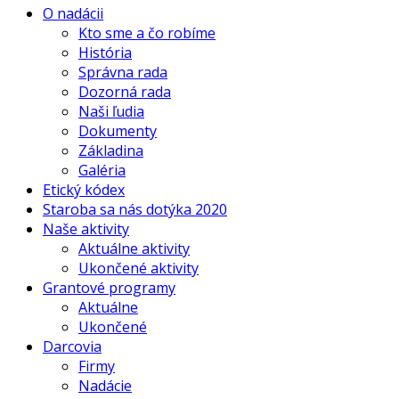
O nadácii
Kto sme a čo robíme
História
Správna rada
Dozorná rada
Naši ľudia
Dokumenty
Základina
Galéria
Etický kódex
Staroba sa nás dotýka 2020
Naše aktivity
Aktuálne aktivity
Ukončené aktivity
Grantové programy
Aktuálne
Ukončené
Darcovia
Firmy
Nadácie