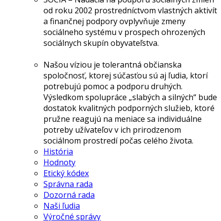
od roku 2002 prostredníctvom vlastných aktivít
a finančnej podpory ovplyvňuje zmeny
sociálneho systému v prospech ohrozených
sociálnych skupín obyvateľstva.
Našou víziou je tolerantná občianska
spoločnosť, ktorej súčasťou sú aj ľudia, ktorí
potrebujú pomoc a podporu druhých.
Výsledkom spolupráce „slabých a silných“ bude
dostatok kvalitných podporných služieb, ktoré
pružne reagujú na meniace sa individuálne
potreby užívateľov v ich prirodzenom
sociálnom prostredí počas celého života.
História
Hodnoty
Etický kódex
Správna rada
Dozorná rada
Naši ľudia
Výročné správy