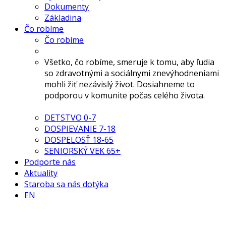
Dokumenty
Základina
Čo robíme
Čo robíme
Všetko, čo robíme, smeruje k tomu, aby ľudia
so zdravotnými a sociálnymi znevýhodneniami
mohli žiť nezávislý život. Dosiahneme to
podporou v komunite počas celého života.
DETSTVO 0-7
DOSPIEVANIE 7-18
DOSPELOSŤ 18-65
SENIORSKÝ VEK 65+
Podporte nás
Aktuality
Staroba sa nás dotýka
EN