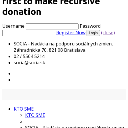
first to make recursive
donation
Username
Password
Register Now
(close)
SOCIA - Nadácia na podporu sociálnych zmien,
Záhradnícka 70, 821 08 Bratislava
02 / 5564 5214
socia@socia.sk
KTO SME
KTO SME
SOCIA – Nadácia na podporu sociálnych zmien