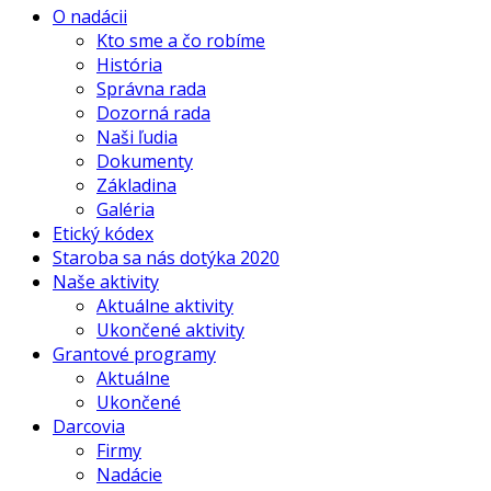
O nadácii
Kto sme a čo robíme
História
Správna rada
Dozorná rada
Naši ľudia
Dokumenty
Základina
Galéria
Etický kódex
Staroba sa nás dotýka 2020
Naše aktivity
Aktuálne aktivity
Ukončené aktivity
Grantové programy
Aktuálne
Ukončené
Darcovia
Firmy
Nadácie