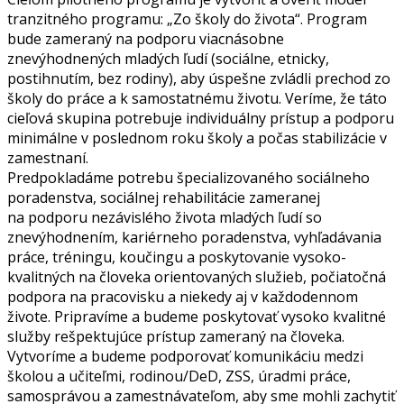
tranzitného programu: „Zo školy do života“. Program
bude zameraný na podporu viacnásobne
znevýhodnených mladých ľudí (sociálne, etnicky,
postihnutím, bez rodiny), aby úspešne zvládli prechod zo
školy do práce a k samostatnému životu. Veríme, že táto
cieľová skupina potrebuje individuálny prístup a podporu
minimálne v poslednom roku školy a počas stabilizácie v
zamestnaní.
Predpokladáme potrebu špecializovaného sociálneho
poradenstva, sociálnej rehabilitácie zameranej
na podporu nezávislého života mladých ľudí so
znevýhodnením, kariérneho poradenstva, vyhľadávania
práce, tréningu, koučingu a poskytovanie vysoko-
kvalitných na človeka orientovaných služieb, počiatočná
podpora na pracovisku a niekedy aj v každodennom
živote. Pripravíme a budeme poskytovať vysoko kvalitné
služby rešpektujúce prístup zameraný na človeka.
Vytvoríme a budeme podporovať komunikáciu medzi
školou a učiteľmi, rodinou/DeD, ZSS, úradmi práce,
samosprávou a zamestnávateľom, aby sme mohli zachytiť