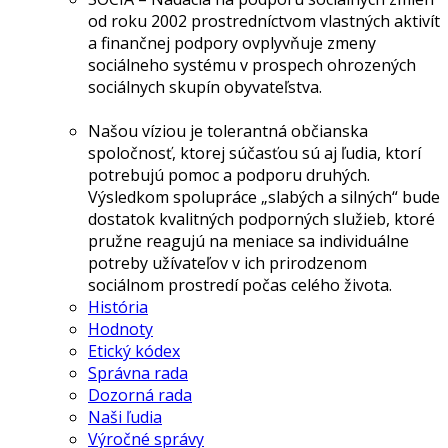
od roku 2002 prostredníctvom vlastných aktivít
a finančnej podpory ovplyvňuje zmeny
sociálneho systému v prospech ohrozených
sociálnych skupín obyvateľstva.
Našou víziou je tolerantná občianska
spoločnosť, ktorej súčasťou sú aj ľudia, ktorí
potrebujú pomoc a podporu druhých.
Výsledkom spolupráce „slabých a silných“ bude
dostatok kvalitných podporných služieb, ktoré
pružne reagujú na meniace sa individuálne
potreby užívateľov v ich prirodzenom
sociálnom prostredí počas celého života.
História
Hodnoty
Etický kódex
Správna rada
Dozorná rada
Naši ľudia
Výročné správy