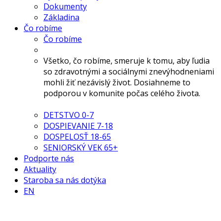
Dokumenty
Základina
Čo robíme
Čo robíme
Všetko, čo robíme, smeruje k tomu, aby ľudia
so zdravotnými a sociálnymi znevýhodneniami
mohli žiť nezávislý život. Dosiahneme to
podporou v komunite počas celého života.
DETSTVO 0-7
DOSPIEVANIE 7-18
DOSPELOSŤ 18-65
SENIORSKÝ VEK 65+
Podporte nás
Aktuality
Staroba sa nás dotýka
EN