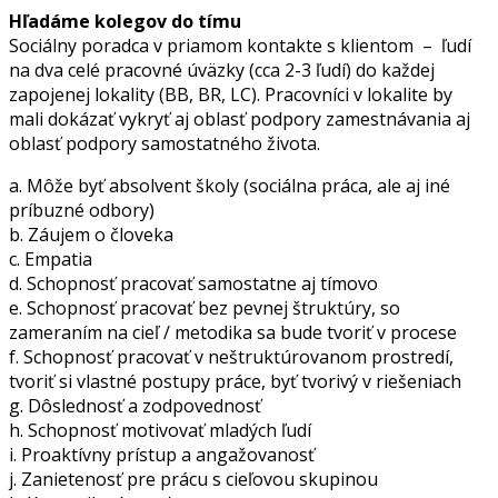
Hľadáme kolegov do tímu
Sociálny poradca v priamom kontakte s klientom – ľudí
na dva celé pracovné úväzky (cca 2-3 ľudí) do každej
zapojenej lokality (BB, BR, LC). Pracovníci v lokalite by
mali dokázať vykryť aj oblasť podpory zamestnávania aj
oblasť podpory samostatného života.
a. Môže byť absolvent školy (sociálna práca, ale aj iné
príbuzné odbory)
b. Záujem o človeka
c. Empatia
d. Schopnosť pracovať samostatne aj tímovo
e. Schopnosť pracovať bez pevnej štruktúry, so
zameraním na cieľ / metodika sa bude tvoriť v procese
f. Schopnosť pracovať v neštruktúrovanom prostredí,
tvoriť si vlastné postupy práce, byť tvorivý v riešeniach
g. Dôslednosť a zodpovednosť
h. Schopnosť motivovať mladých ľudí
i. Proaktívny prístup a angažovanosť
j. Zanietenosť pre prácu s cieľovou skupinou