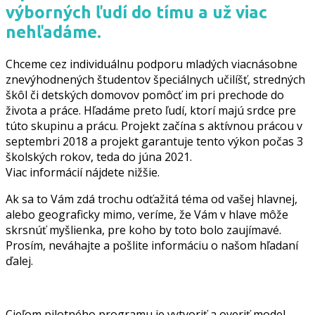
výborných ľudí do tímu a už viac
nehľadáme.
Chceme cez individuálnu podporu mladých viacnásobne
znevýhodnených študentov špeciálnych učilíšť, stredných
škôl či detských domovov pomôcť im pri prechode do
života a práce. Hľadáme preto ľudí, ktorí majú srdce pre
túto skupinu a prácu. Projekt začína s aktívnou prácou v
septembri 2018 a projekt garantuje tento výkon počas 3
školských rokov, teda do júna 2021.
Viac informácií nájdete nižšie.
Ak sa to Vám zdá trochu odťažitá téma od vašej hlavnej,
alebo geograficky mimo, veríme, že Vám v hlave môže
skrsnúť myšlienka, pre koho by toto bolo zaujímavé.
Prosím, neváhajte a pošlite informáciu o našom hľadaní
ďalej.
Cieľom pilotného programu je vytvoriť a overiť model