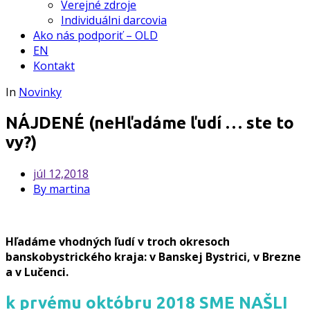
Verejné zdroje
Individuálni darcovia
Ako nás podporiť – OLD
EN
Kontakt
In
Novinky
NÁJDENÉ (neHľadáme ľudí … ste to
vy?)
júl
12,2018
By martina
Hľadáme vhodných ľudí v troch okresoch
banskobystrického kraja: v Banskej Bystrici, v Brezne
a v Lučenci.
k prvému októbru 2018 SME NAŠLI