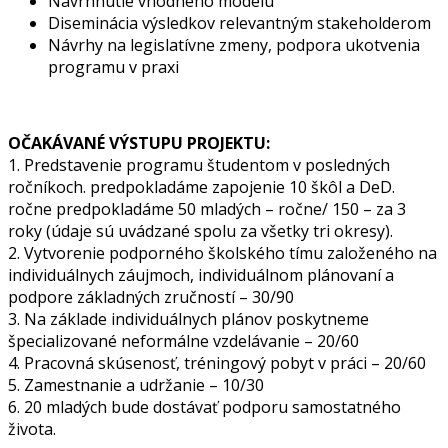
Navrhnutie vhodného modelu
Diseminácia výsledkov relevantným stakeholderom
Návrhy na legislatívne zmeny, podpora ukotvenia
programu v praxi
OČAKÁVANÉ VÝSTUPU PROJEKTU:
1. Predstavenie programu študentom v posledných
ročníkoch. predpokladáme zapojenie 10 škôl a DeD.
ročne predpokladáme 50 mladých – ročne/ 150 – za 3
roky (údaje sú uvádzané spolu za všetky tri okresy).
2. Vytvorenie podporného školského tímu založeného na
individuálnych záujmoch, individuálnom plánovaní a
podpore základných zručností – 30/90
3. Na základe individuálnych plánov poskytneme
špecializované neformálne vzdelávanie – 20/60
4. Pracovná skúsenosť, tréningový pobyt v práci – 20/60
5. Zamestnanie a udržanie – 10/30
6. 20 mladých bude dostávať podporu samostatného
života.