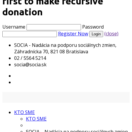
first to make recursive
donation
Username
Password
Register Now
(close)
SOCIA - Nadácia na podporu sociálnych zmien,
Záhradnícka 70, 821 08 Bratislava
02 / 5564 5214
socia@socia.sk
KTO SME
KTO SME
SOCIA – Nadácia na podporu sociálnych zmien