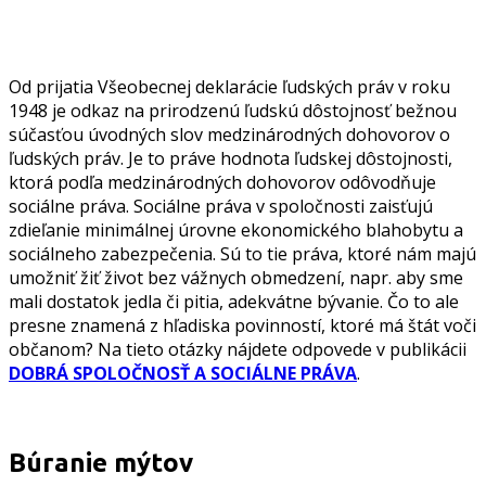
Od prijatia Všeobecnej deklarácie ľudských práv v roku
1948 je odkaz na prirodzenú ľudskú dôstojnosť bežnou
súčasťou úvodných slov medzinárodných dohovorov o
ľudských práv. Je to práve hodnota ľudskej dôstojnosti,
ktorá podľa medzinárodných dohovorov odôvodňuje
sociálne práva. Sociálne práva v spoločnosti zaisťujú
zdieľanie minimálnej úrovne ekonomického blahobytu a
sociálneho zabezpečenia. Sú to tie práva, ktoré nám majú
umožniť žiť život bez vážnych obmedzení, napr. aby sme
mali dostatok jedla či pitia, adekvátne bývanie. Čo to ale
presne znamená z hľadiska povinností, ktoré má štát voči
občanom? Na tieto otázky nájdete odpovede v publikácii
DOBRÁ SPOLOČNOSŤ A SOCIÁLNE PRÁVA
.
Búranie mýtov