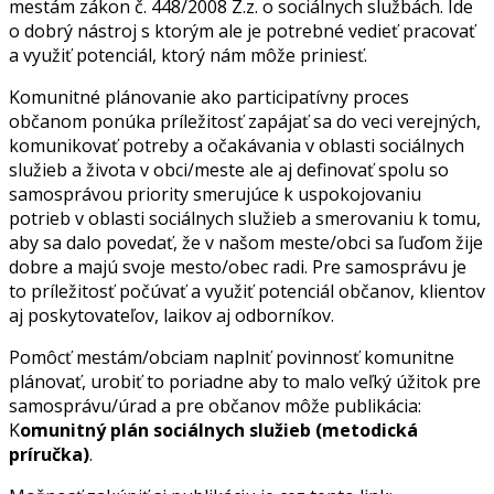
mestám zákon č. 448/2008 Z.z. o sociálnych službách. Ide
o dobrý nástroj s ktorým ale je potrebné vedieť pracovať
a využiť potenciál, ktorý nám môže priniesť.
Komunitné plánovanie ako participatívny proces
občanom ponúka príležitosť zapájať sa do veci verejných,
komunikovať potreby a očakávania v oblasti sociálnych
služieb a života v obci/meste ale aj definovať spolu so
samosprávou priority smerujúce k uspokojovaniu
potrieb v oblasti sociálnych služieb a smerovaniu k tomu,
aby sa dalo povedať, že v našom meste/obci sa ľuďom žije
dobre a majú svoje mesto/obec radi. Pre samosprávu je
to príležitosť počúvať a využiť potenciál občanov, klientov
aj poskytovateľov, laikov aj odborníkov.
Pomôcť mestám/obciam naplniť povinnosť komunitne
plánovať, urobiť to poriadne aby to malo veľký úžitok pre
samosprávu/úrad a pre občanov môže publikácia:
K
omunitný plán sociálnych služieb (metodická
príručka)
.