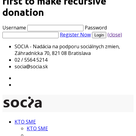
first to make recursive
donation
Username
Password
Register Now
(close)
SOCIA - Nadácia na podporu sociálnych zmien,
Záhradnícka 70, 821 08 Bratislava
02 / 5564 5214
socia@socia.sk
KTO SME
KTO SME