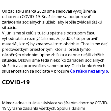
Od začiatku marca 2020 sme sledovali vývoj šírenia
ochorenia COVID-19. Snažili sme sa podporovať
zariadenia sociálnych služieb, aby lepšie zvládali ťažkú
situáciu.
V júni sme si celú situáciu spätne s odstupom času
vyhodnotili a rozmýšľali sme, že je dôležité pripraviť
materiál, ktorý by zmapoval toto obdobie. Chceli sme dať
predovšetkým priestor tým, ktorí si prešli týmto
náročným obdobím úplne zblízka a denne riešili zložité
situácie. Oslovili sme teda niekoľko zariadení sociálnych
služieb a aj pracovníkov samosprávy. O ich konkrétnych
skúsenostiach sa dočítate v brožúre
Čo rúško nezakrylo
.
COVID-19
Mimoriadna situácia súvisiaca so šírením choroby COVID-
19 výrazne zasiahla všetkých. Spolu s ďalšími