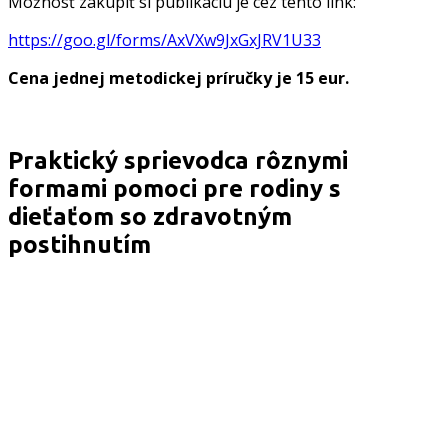
Možnosť zakúpiť si publikáciu je cez tento link:
https://goo.gl/forms/AxVXw9JxGxJRV1U33
Cena jednej metodickej príručky je 15 eur.
Praktický sprievodca rôznymi
formami pomoci pre rodiny s
dieťaťom so zdravotným
postihnutím