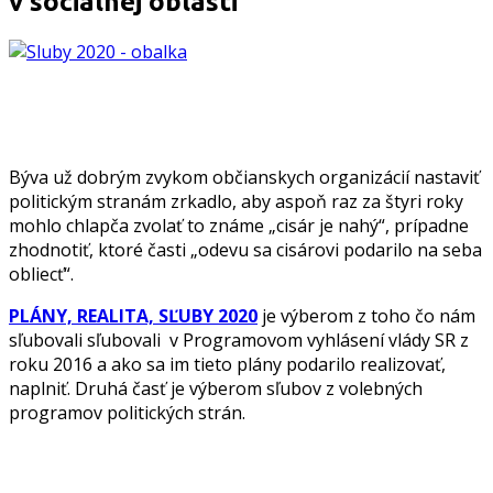
v sociálnej oblasti
Býva už dobrým zvykom občianskych organizácií nastaviť
politickým stranám zrkadlo, aby aspoň raz za štyri roky
mohlo chlapča zvolať to známe „cisár je nahý“, prípadne
zhodnotiť, ktoré časti „odevu sa cisárovi podarilo na seba
obliecť“.
PLÁNY, REALITA, SĽUBY 2020
je výberom z toho čo nám
sľubovali sľubovali v Programovom vyhlásení vlády SR z
roku 2016 a ako sa im tieto plány podarilo realizovať,
naplniť. Druhá časť je výberom sľubov z volebných
programov politických strán.