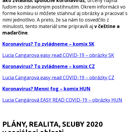
ako zvládnuť spoločne koronavírus,
určený najmä
ľuďom so zdravotným postihnutím. Okrem informácii vo
forme komixu si môžete stiahnuť aj obrázky a pracovať s
nimi jednotlivo. A preto, že sa nám to osvedčilo z
minulosti, tento materiál sme pripravili aj
v češtine a
maďarčine
.
Koronavírus? To zvládneme – komix SK
Lucia Cangarova easy read COVID-19 – obrázky SK
Koronavirus? To zvládneme – komix CZ
Lucia Cangarova easy read COVID-19 – obrázky CZ
Koronavirus? Menni fog – komix HUN
Lucia Cangárová EASY READ COVID-19 – obrázky HUN
PLÁNY, REALITA, SĽUBY 2020