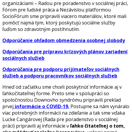
organizáciami – Radou pre poradenstvo v sociálnej práci,
Fórom pre ľudské práca a Nezávislou platformou
SocioFórum sme pripravili viacero materiálov, ktoré mali
pomôcť najmä tým, ktorý poskytujú sociálne služby
ľuďom so zdravotným postihnutím.
Odporúčanie ohľadom obmedzenia osobnej slobody
Odporúčania pre prípravu krízových plánov zariadení
sociálnych služieb
Odporúčania pre podporu prijímateľov sociálnych
služieb a podporu pracovníkov sociálnych služieb
Hneď od začiatku sme chceli poskytnúť informácie aj v
ľahkočitateľnej forme. Preto sme v spolupráci so
spoločnosťou Downovho syndrómu pripravili preklad
prvej
informácie o COVID-19.
Postupne sa nám vynáralo
viac potrebných informácii na zdieľanie a tak sme vďaka
Lucke Cangárovej (Rada pre poradenstvo v sociálnej
práci) pripravili aj informácie v
ľahko čitateľnej o tom,