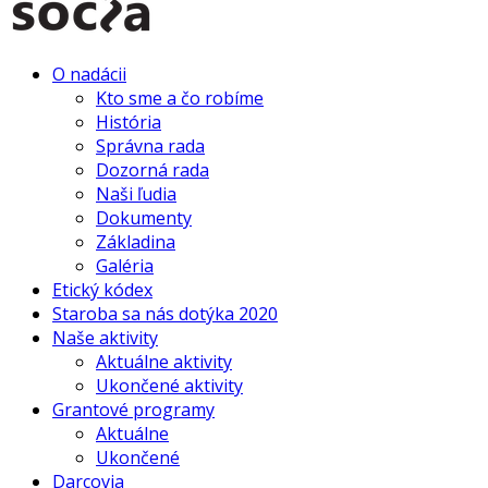
O nadácii
Kto sme a čo robíme
História
Správna rada
Dozorná rada
Naši ľudia
Dokumenty
Základina
Galéria
Etický kódex
Staroba sa nás dotýka 2020
Naše aktivity
Aktuálne aktivity
Ukončené aktivity
Grantové programy
Aktuálne
Ukončené
Darcovia